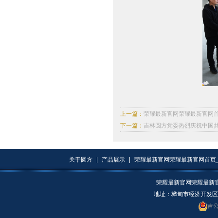
上一篇：
荣耀最新官网荣耀最新官网首页
下一篇：
吉林圆方党委热烈庆祝中国共
关于圆方
|
产品展示
|
荣耀最新官网荣耀最新官网首页
荣耀最新官网荣耀最新官
地址：桦甸市经济开发区全兴大
吉公