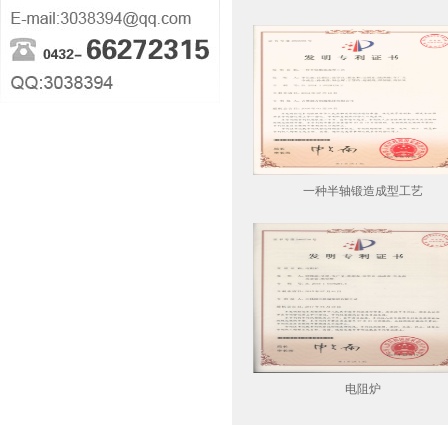
一种半轴锻造成型工艺
电阻炉