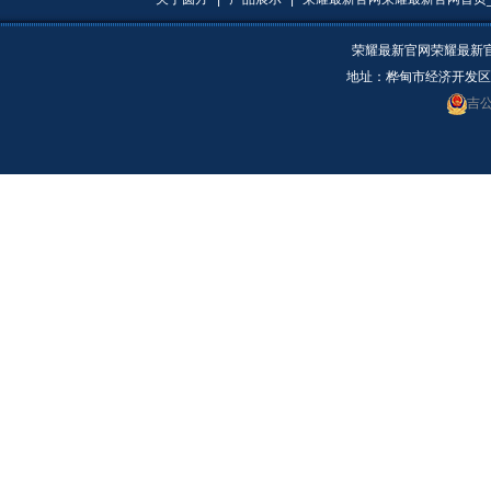
荣耀最新官网荣耀最新官
地址：桦甸市经济开发区全兴大
吉公