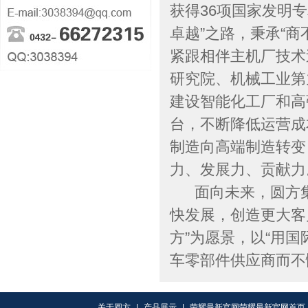
获得36项国家发明
卓越”之路，秉承“
紧跟相伴主机厂技术
研究院、机械工业第
建设智能化工厂和高
台，不断降低运营成
制造向高端制造转变
力、发展力、贡献力
面向未来，圆方集
快发展，创造更大客
方”为愿景，以“用
车零部件供应商而不
关于圆方
|
产品展示
|
荣耀最新官网荣耀最新官网首页