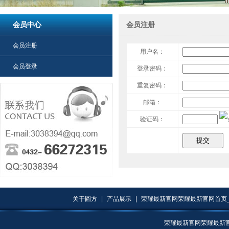
会员中心
会员注册
会员注册
用户名：
会员登录
登录密码：
重复密码：
邮箱：
验证码：
关于圆方
|
产品展示
|
荣耀最新官网荣耀最新官网首页
荣耀最新官网荣耀最新官