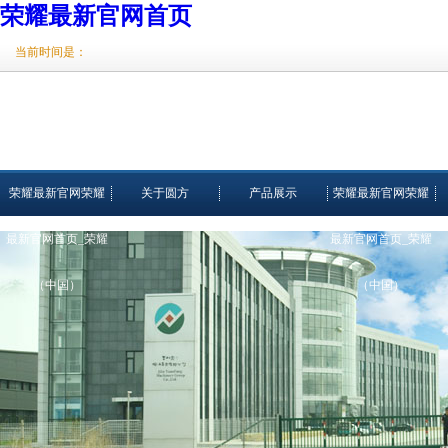
荣耀最新官网首页
当前时间是：
荣耀最新官网荣耀
关于圆方
产品展示
荣耀最新官网荣耀
最新官网首页_荣耀
最新官网首页_荣耀
（中国）
（中国）