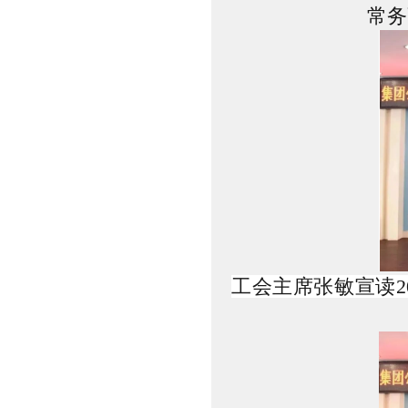
常务
工会主席张敏宣读2