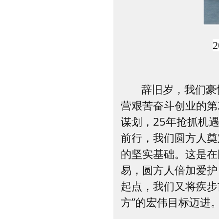
辞旧岁，我们豪情
营艰苦奋斗创业的第
谋划，25年抢抓机
前行，我们圆方人奠
的坚实基础。
这是在
易，圆方人倍加爱护
起点，我们又将疾步
方”的宏伟目标迈进