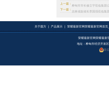
上一篇：
桦甸市市长修立宇莅临集团
下一篇：
吉林省副省长李国强莅临集
关于圆方
|
产品展示
|
荣耀最新官网荣耀最新官网首页
荣耀最新官网荣耀最新官
地址：桦甸市经济开发区全兴大
吉公