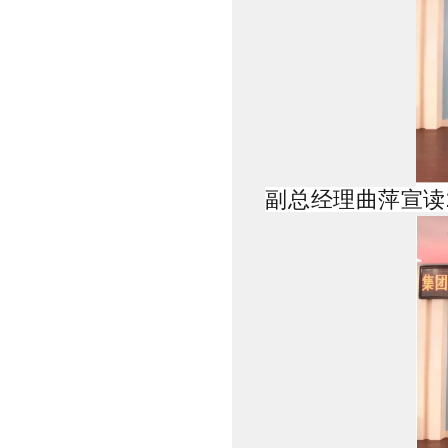
副总经理曲萍宣读