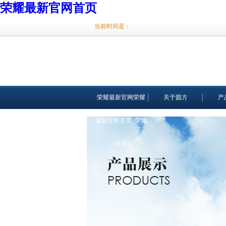
荣耀最新官网首页
当前时间是：
荣耀最新官网荣耀
关于圆方
产
最新官网首页_荣耀
（中国）