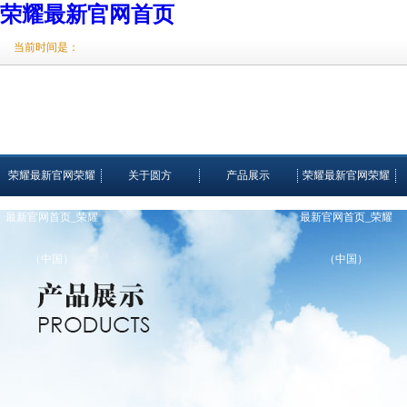
荣耀最新官网首页
当前时间是：
荣耀最新官网荣耀
关于圆方
产品展示
荣耀最新官网荣耀
最新官网首页_荣耀
最新官网首页_荣耀
（中国）
（中国）