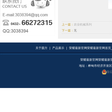
上一篇：
农业机械系列
下一篇：
无
关于圆方
|
产品展示
|
荣耀最新官网荣耀最新官网首页
荣耀最新官网荣耀最新官
地址：桦甸市经济开发区全兴大
吉公