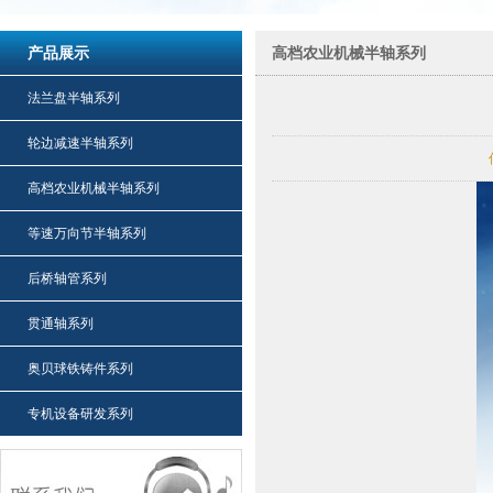
产品展示
高档农业机械半轴系列
法兰盘半轴系列
轮边减速半轴系列
高档农业机械半轴系列
等速万向节半轴系列
后桥轴管系列
贯通轴系列
奥贝球铁铸件系列
专机设备研发系列