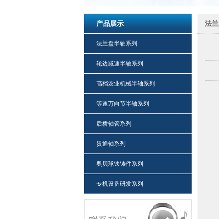
产品展示
法兰
法兰盘半轴系列
轮边减速半轴系列
高档农业机械半轴系列
等速万向节半轴系列
后桥轴管系列
贯通轴系列
奥贝球铁铸件系列
专机设备研发系列